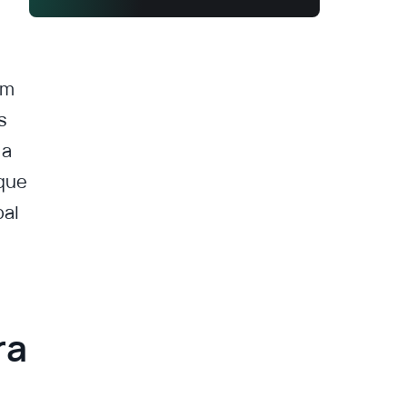
em
s
 a
 que
bal
ra