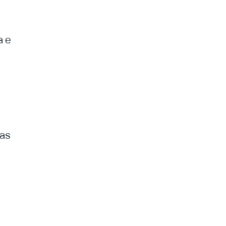
a e
cas