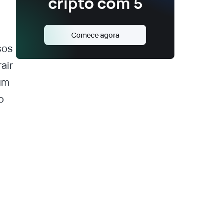
cripto com 5
Comece agora
sos
air
um
o
e