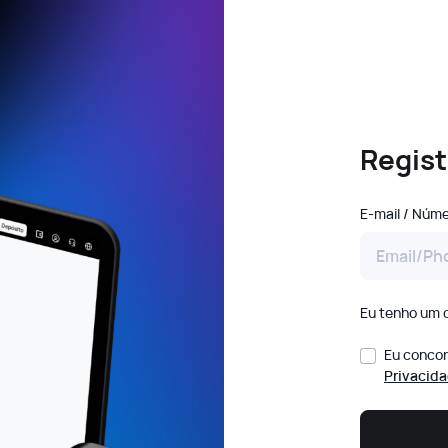
Regist
E-mail
/
Númer
Eu tenho um c
Eu concor
Privacid