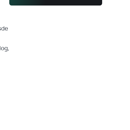
sde
log,