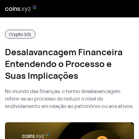
Crypto 101
Desalavancagem Financeira
Entendendo o Processo e
Suas Implicações
No mundo das finanças, o termo desalavancagem
refere-se ao processo de reduzir o nível de
endividamento em relação ao patrimônio ou aos ativos.