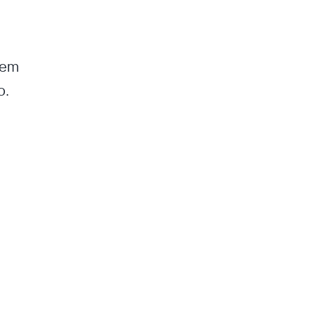
 em
o.