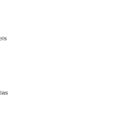
eis
las