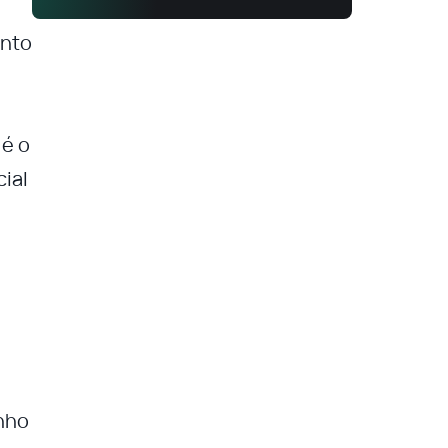
ento
 é o
ial
nho