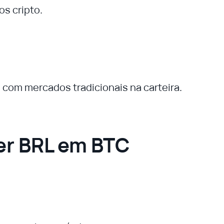
s cripto.
o com mercados tradicionais na carteira.
er BRL em BTC