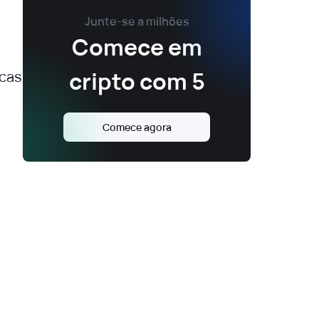
Junte-se a milhões
Comece em
cripto com 5
icas
Comece agora