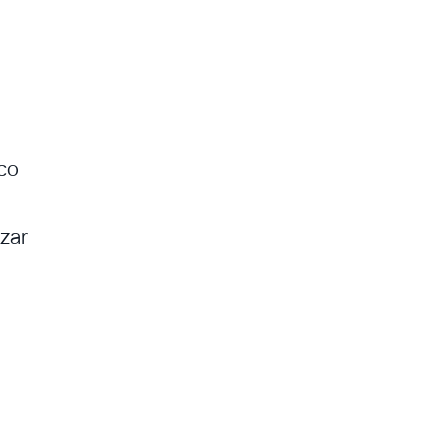
co
zar