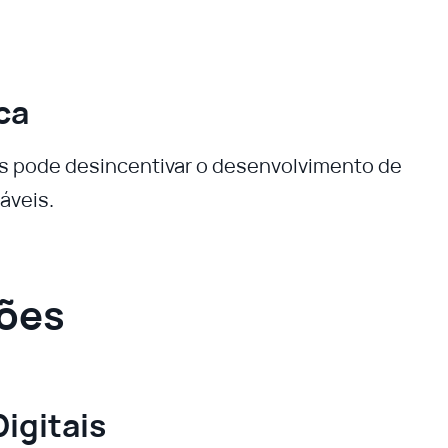
ca
 pode desincentivar o desenvolvimento de
áveis.
ções
igitais