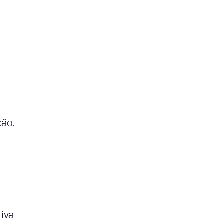
ção,
iva