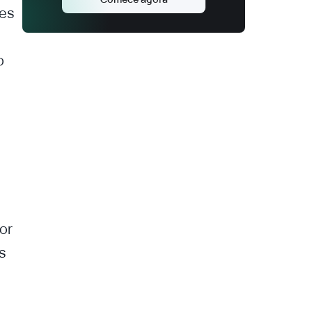
ses
e
o
or
s