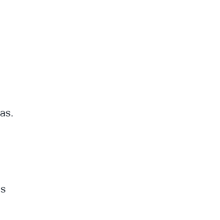
as.
es