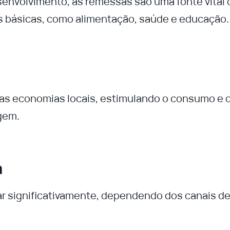
senvolvimento, as remessas são uma fonte vital 
s básicas, como alimentação, saúde e educação.
as economias locais, estimulando o consumo e 
gem.
a
ar significativamente, dependendo dos canais d