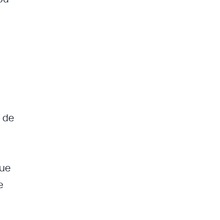
e de
que
e