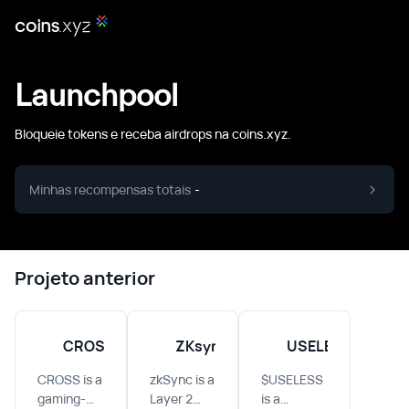
Launchpool
Bloqueie tokens e receba airdrops na coins.xyz.
Minhas recompensas totais
-
Projeto anterior
CROSS
ZKsync
USELESS
CROSS is a
zkSync is a
$USELESS
gaming-
Layer 2
is a