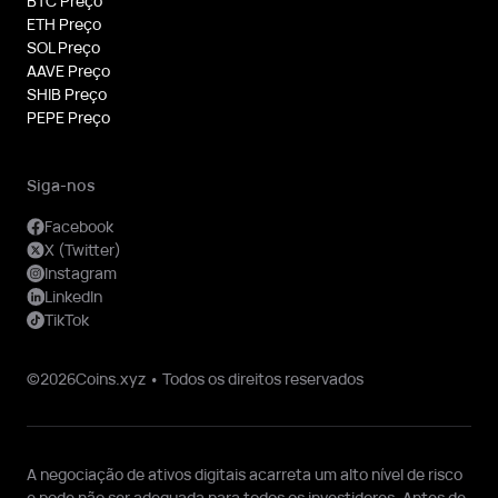
BTC Preço
ETH Preço
SOL Preço
AAVE Preço
SHIB Preço
PEPE Preço
Siga-nos
Facebook
X (Twitter)
Instagram
LinkedIn
TikTok
©2026Coins.xyz • Todos os direitos reservados
A negociação de ativos digitais acarreta um alto nível de risco
e pode não ser adequada para todos os investidores. Antes de