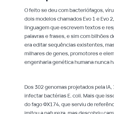
O feito se deu com bacteriófagos, vír
dois modelos chamados Evo 1 e Evo 2
linguagem que escrevem textos e re
palavras e frases, e sim com bilhões 
era editar sequências existentes, mas
milhares de genes, promotores e elem
engenharia genética humana nunca ha
Dos 302 genomas projetados pela IA, 
infectar bactérias E. coli. Mais que i
do fago ΦX174, que serviu de referência
imitou a natureza, mas descobriu cam