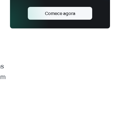
Comece agora
as
um